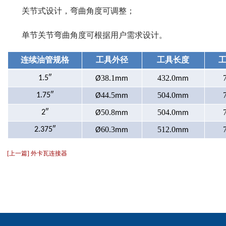
关节式设计，弯曲角度可调整；
单节关节弯曲角度可根据用户需求设计。
连续油管
工具
工具长度
规格
外径
38.1
432.0
1.5″
Ø
mm
mm
44.5
504.0
1.75″
Ø
mm
mm
50.8
504.0
2″
Ø
mm
mm
60.3
512.0
2.375″
Ø
mm
mm
[上一篇] 外卡瓦连接器