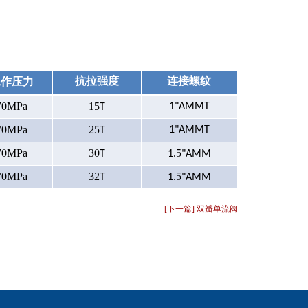
工作压力
抗拉强度
连接螺纹
70MPa
15
1"AMMT
T
70MPa
25
1"AMMT
T
70MPa
30
.5
T
1
"AMM
70MPa
32
.5
T
1
"AMM
[下一篇] 双瓣单流阀