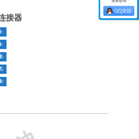
业务咨询
连接器
:
:
:
:
: