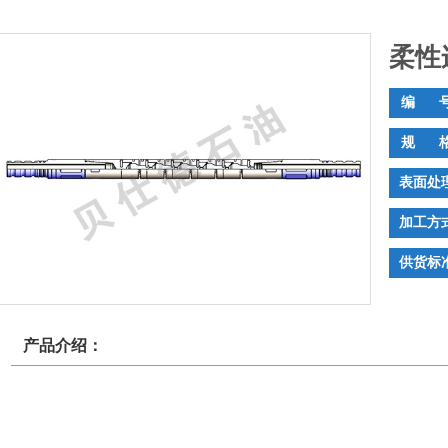
柔性
编 号
规 格
表面处理
加工方式
供货标准
产品介绍：